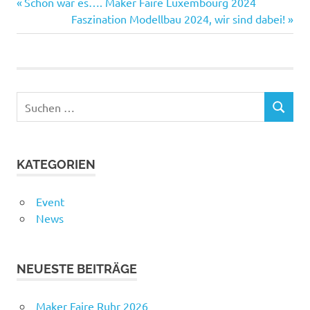
Vorheriger
Beitragsnavigation
Schön war es…. Maker Faire Luxembourg 2024
Beitrag:
Nächster
Faszination Modellbau 2024, wir sind dabei!
Beitrag:
Suchen
SUCHEN
nach:
KATEGORIEN
Event
News
NEUESTE BEITRÄGE
Maker Faire Ruhr 2026