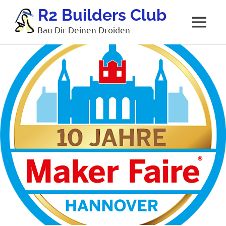
Zum
R2 Builders Club
Inhalt
MENÜ
Bau Dir Deinen Droiden
springen