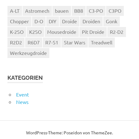
A-LT
Astromech
bauen
BB8
C3-PO
C3PO
Chopper
D-O
DIY
Droide
Droiden
Gonk
K-2SO
K2SO
Mousedroide
Pit Droide
R2-D2
R2D2
R6D7
R7-S1
Star Wars
Treadwell
Werkzeugdroide
KATEGORIEN
Event
News
WordPress-Theme: Poseidon von ThemeZee.