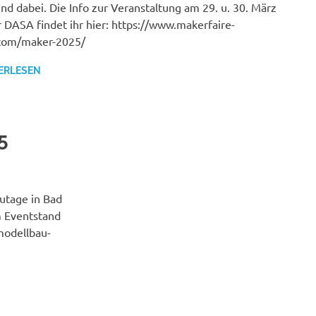
ind dabei. Die Info zur Veranstaltung am 29. u. 30. März
r DASA findet ihr hier: https://www.makerfaire-
.com/maker-2025/
ERLESEN
5
utage in Bad
m Eventstand
modellbau-