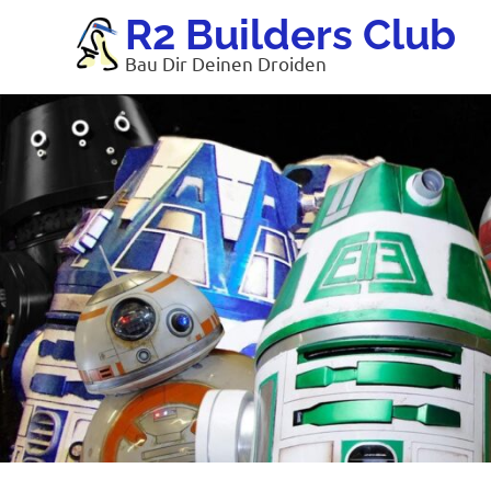
Zum
R2 Builders Club
Inhalt
Bau Dir Deinen Droiden
springen