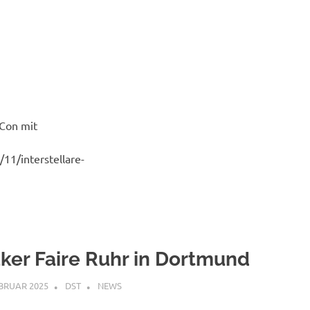
oCon mit
1/interstellare-
ker Faire Ruhr in Dortmund
EBRUAR 2025
DST
NEWS