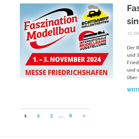
Fa
si
22. S
Der R
und 3
Fried
und u
über 
WEIT
Seitennummerierung
…
NÄCHSTE
1
2
3
6
»
BEITRÄGE
der